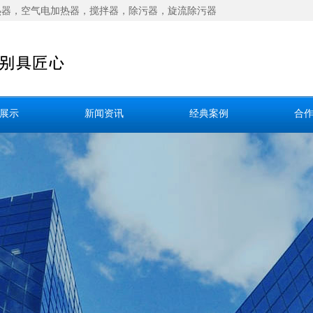
热器
，
空气电加热器
，
搅拌器
，
除污器
，
旋流除污器
展示
新闻资讯
经典案例
合