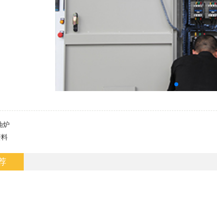
油炉
资料
荐